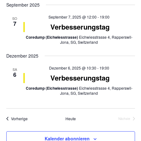
September 2025
September 7, 2025 @ 12:00
-
19:00
SO
7
Verbesserungstag
Coredump (Eichwiesstrasse)
Eichwiesstrasse 4, Rapperswil-
Jona, SG, Switzerland
Dezember 2025
Dezember 6, 2025 @ 10:30
-
19:00
SA
6
Verbesserungstag
Coredump (Eichwiesstrasse)
Eichwiesstrasse 4, Rapperswil-
Jona, SG, Switzerland
Veranstaltungen
Vorherige
Heute
Nächste
Veranstalt
Kalender abonnieren