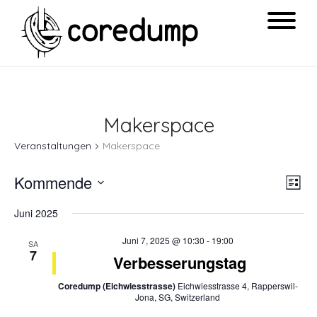
Makerspace
Veranstaltungen
Makerspace
Ansi
Ver
Kommende
List
Navi
Ans
Datum
Juni 2025
Nav
wählen.
Juni 7, 2025 @ 10:30
-
19:00
SA
7
Verbesserungstag
Coredump (Eichwiesstrasse)
Eichwiesstrasse 4, Rapperswil-
Jona, SG, Switzerland