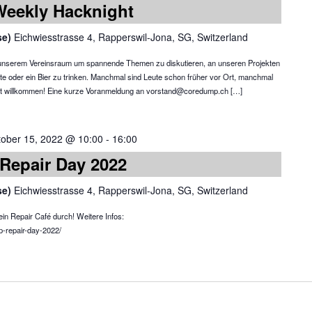
Weekly Hacknight
se)
Eichwiesstrasse 4, Rapperswil-Jona, SG, Switzerland
in unserem Vereinsraum um spannende Themen zu diskutieren, an unseren Projekten
ate oder ein Bier zu trinken. Manchmal sind Leute schon früher vor Ort, manchmal
zeit willkommen! Eine kurze Voranmeldung an vorstand@coredump.ch […]
tober 15, 2022 @ 10:00
-
16:00
Repair Day 2022
se)
Eichwiesstrasse 4, Rapperswil-Jona, SG, Switzerland
in Repair Café durch! Weitere Infos:
p-repair-day-2022/