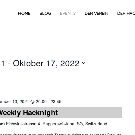
HOME
BLOG
EVENTS
DER VEREIN
DER HA
21
 - 
Oktober 17, 2022
Datum
wählen.
ember 13, 2021 @ 20:00
-
23:45
Weekly Hacknight
se)
Eichwiesstrasse 4, Rapperswil-Jona, SG, Switzerland
in unserem Vereinsraum um spannende Themen zu diskutieren, an unseren Projekten