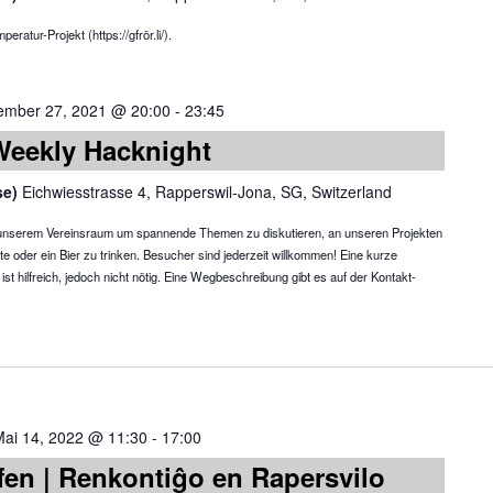
atur-Projekt (https://gfrör.li/).
ember 27, 2021 @ 20:00
-
23:45
Weekly Hacknight
se)
Eichwiesstrasse 4, Rapperswil-Jona, SG, Switzerland
in unserem Vereinsraum um spannende Themen zu diskutieren, an unseren Projekten
te oder ein Bier zu trinken. Besucher sind jederzeit willkommen! Eine kurze
 hilfreich, jedoch nicht nötig. Eine Wegbeschreibung gibt es auf der Kontakt-
Mai 14, 2022 @ 11:30
-
17:00
fen | Renkontiĝo en Rapersvilo