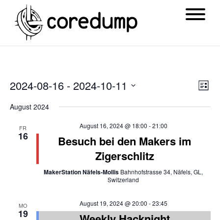
Ansi
Ver
2024-08-16
 - 
2024-10-11
List
Navi
Ans
Datum
August 2024
Nav
wählen.
August 16, 2024 @ 18:00
-
21:00
FR
16
Besuch bei den Makers im
Zigerschlitz
MakerStation Näfels-Mollis
Bahnhofstrasse 34, Näfels, GL,
Switzerland
August 19, 2024 @ 20:00
-
23:45
MO
19
Weekly Hacknight