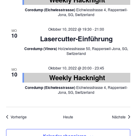
Coredump (Eichwiesstrasse)
Eichwiesstrasse 4, Rapperswil-
Jona, SG, Switzerland
Oktober 10, 2022 @ 19:30
-
21:00
MO
10
Lasercutter-Einführung
Coredump (Vinora)
Holzwiesstrasse 50, Rapperswil-Jona, SG,
Switzerland
Oktober 10, 2022 @ 20:00
-
23:45
MO
10
Weekly Hacknight
Coredump (Eichwiesstrasse)
Eichwiesstrasse 4, Rapperswil-
Jona, SG, Switzerland
Veranstaltungen
Veran
Vorherige
Heute
Nächste