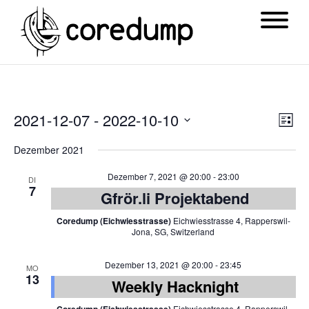
Ansi
Ver
2021-12-07
 - 
2022-10-10
List
Navi
Ans
Datum
Dezember 2021
Nav
wählen.
Dezember 7, 2021 @ 20:00
-
23:00
DI
7
Gfrör.li Projektabend
Coredump (Eichwiesstrasse)
Eichwiesstrasse 4, Rapperswil-
Jona, SG, Switzerland
Dezember 13, 2021 @ 20:00
-
23:45
MO
13
Weekly Hacknight
Eichwiesstrasse 4, Rapperswil-