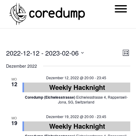
Ansi
Ver
2022-12-12
 - 
2023-02-06
List
Navi
Ans
Datum
Dezember 2022
Nav
wählen.
Dezember 12, 2022 @ 20:00
-
23:45
MO
12
Weekly Hacknight
Coredump (Eichwiesstrasse)
Eichwiesstrasse 4, Rapperswil-
Jona, SG, Switzerland
Dezember 19, 2022 @ 20:00
-
23:45
MO
19
Weekly Hacknight
Eichwiesstrasse 4, Rapperswil-