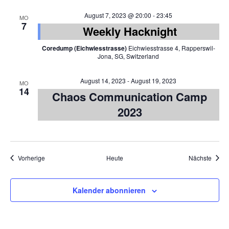
August 7, 2023 @ 20:00
-
23:45
MO
7
Weekly Hacknight
Coredump (Eichwiesstrasse)
Eichwiesstrasse 4, Rapperswil-
Jona, SG, Switzerland
August 14, 2023
-
August 19, 2023
MO
14
Chaos Communication Camp
2023
Veranstaltungen
Veran
Vorherige
Heute
Nächste
Kalender abonnieren