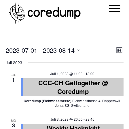
Ansi
Ver
2023-07-01
 - 
2023-08-14
List
Navi
Ans
Datum
Juli 2023
Nav
wählen.
Juli 1, 2023 @ 11:00
-
18:00
SA
1
CCC-CH Gettogether @
Coredump
Coredump (Eichwiesstrasse)
Eichwiesstrasse 4, Rapperswil-
Jona, SG, Switzerland
Juli 3, 2023 @ 20:00
-
23:45
MO
3
Weekly Hacknight