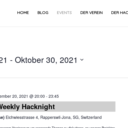
HOME
BLOG
EVENTS
DER VEREIN
DER HA
21
 - 
Oktober 30, 2021
Datum
wählen.
ember 20, 2021 @ 20:00
-
23:45
Weekly Hacknight
se)
Eichwiesstrasse 4, Rapperswil-Jona, SG, Switzerland
in unserem Vereinsraum um spannende Themen zu diskutieren, an unseren Projekten