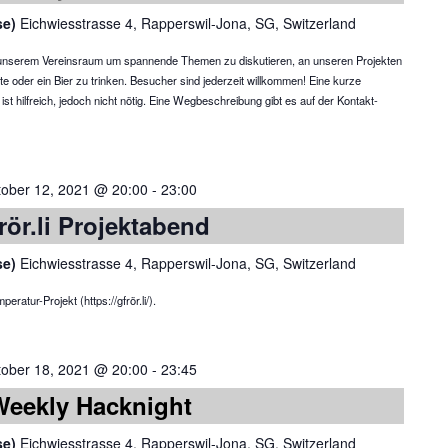
se)
Eichwiesstrasse 4, Rapperswil-Jona, SG, Switzerland
in unserem Vereinsraum um spannende Themen zu diskutieren, an unseren Projekten
te oder ein Bier zu trinken. Besucher sind jederzeit willkommen! Eine kurze
 hilfreich, jedoch nicht nötig. Eine Wegbeschreibung gibt es auf der Kontakt-
tober 12, 2021 @ 20:00
-
23:00
rör.li Projektabend
se)
Eichwiesstrasse 4, Rapperswil-Jona, SG, Switzerland
atur-Projekt (https://gfrör.li/).
tober 18, 2021 @ 20:00
-
23:45
Weekly Hacknight
se)
Eichwiesstrasse 4, Rapperswil-Jona, SG, Switzerland