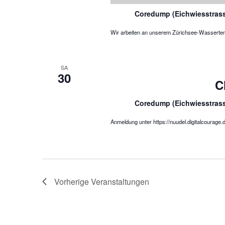
Coredump (Eichwiesstras
Wir arbeiten an unserem Zürichsee-Wassertemper
SA
30
C
Coredump (Eichwiesstras
Anmeldung unter https://nuudel.digitalcourag
Vorherige
Veranstaltungen