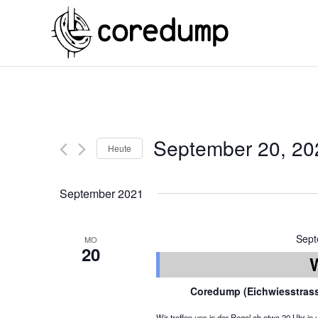
September 20, 20
Heute
September 2021
Sept
MO
20
Coredump (Eichwiesstras
Wir treffen uns in der Regel ab etwa 20 Uhr 