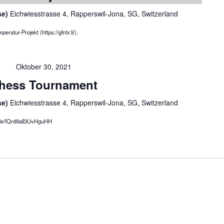
se)
Eichwiesstrasse 4, Rapperswil-Jona, SG, Switzerland
atur-Projekt (https://gfrör.li/).
Oktober 30, 2021
hess Tournament
se)
Eichwiesstrasse 4, Rapperswil-Jona, SG, Switzerland
e.de/IQrd9all3UvHguHH