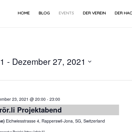
HOME
BLOG
EVENTS
DER VEREIN
DER HA
21
 - 
Dezember 27, 2021
Datum
wählen.
ember 23, 2021 @ 20:00
-
23:00
rör.li Projektabend
se)
Eichwiesstrasse 4, Rapperswil-Jona, SG, Switzerland
atur-Projekt (https://gfrör.li/).