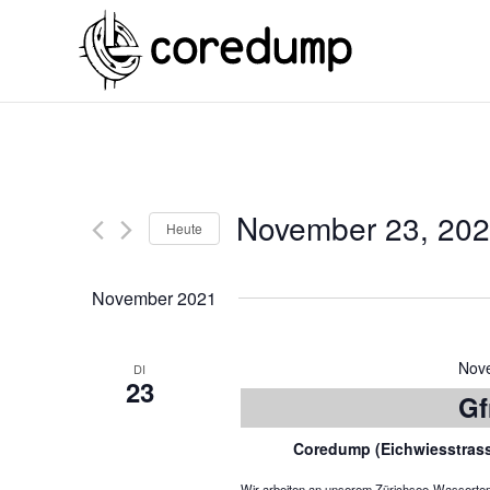
November 23, 20
Heute
November 2021
Nov
DI
23
Gf
Coredump (Eichwiesstras
Wir arbeiten an unserem Zürichsee-Wassertemper