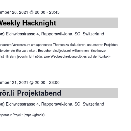
ember 20, 2021 @ 20:00
-
23:45
Weekly Hacknight
se)
Eichwiesstrasse 4, Rapperswil-Jona, SG, Switzerland
in unserem Vereinsraum um spannende Themen zu diskutieren, an unseren Projekten
te oder ein Bier zu trinken. Besucher sind jederzeit willkommen! Eine kurze
 hilfreich, jedoch nicht nötig. Eine Wegbeschreibung gibt es auf der Kontakt-
ember 21, 2021 @ 20:00
-
23:00
rör.li Projektabend
se)
Eichwiesstrasse 4, Rapperswil-Jona, SG, Switzerland
atur-Projekt (https://gfrör.li/).