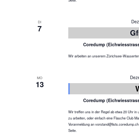
Seite.
Dez
DI
7
Gf
Coredump (Eichwiesstras
Wir arbeiten an unserem Zürichsee-Wassertemper
Dez
MO
13
Coredump (Eichwiesstras
Wir treffen uns in der Regel ab etwa 20 Uhr 
zu arbeiten, oder einfach eine Flasche Club Ma
Voranmeldung an vorstand@lists.coredump.ch ist
Seite.