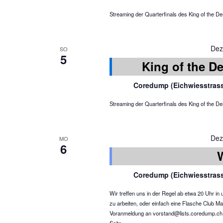
Streaming der Quarterfinals des King of the Des
Dez
SO
5
King of the De
Coredump (Eichwiesstras
Streaming der Quarterfinals des King of the Des
Dez
MO
6
Coredump (Eichwiesstras
Wir treffen uns in der Regel ab etwa 20 Uhr 
zu arbeiten, oder einfach eine Flasche Club Ma
Voranmeldung an vorstand@lists.coredump.ch ist