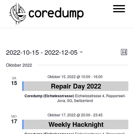
Ansi
Ver
2022-10-15
 - 
2022-12-05
List
Navi
Ans
Datum
Oktober 2022
Nav
wählen.
Oktober 15, 2022 @ 10:00
-
16:00
SA
15
Repair Day 2022
Coredump (Eichwiesstrasse)
Eichwiesstrasse 4, Rapperswil-
Jona, SG, Switzerland
Oktober 17, 2022 @ 20:00
-
23:45
MO
17
Weekly Hacknight
Eichwiesstrasse 4, Rapperswil-