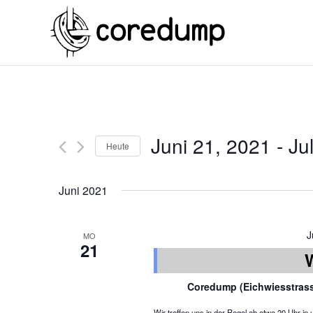
Juni 21, 2021
 - 
Ju
Heute
Juni 2021
J
MO
21
Coredump (Eichwiesstras
Wir treffen uns in der Regel ab etwa 20 Uhr 