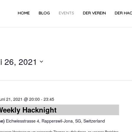
HOME
BLOG
EVENTS
DER VEREIN
DER HA
li 26, 2021
Datum
wählen.
uni 21, 2021 @ 20:00
-
23:45
Weekly Hacknight
se)
Eichwiesstrasse 4, Rapperswil-Jona, SG, Switzerland
in unserem Vereinsraum um spannende Themen zu diskutieren, an unseren Projekten