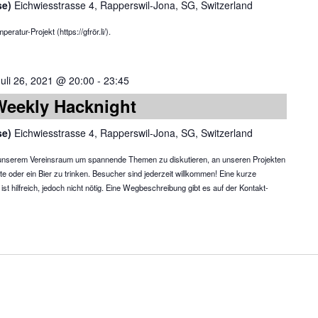
se)
Eichwiesstrasse 4, Rapperswil-Jona, SG, Switzerland
atur-Projekt (https://gfrör.li/).
Juli 26, 2021 @ 20:00
-
23:45
Weekly Hacknight
se)
Eichwiesstrasse 4, Rapperswil-Jona, SG, Switzerland
in unserem Vereinsraum um spannende Themen zu diskutieren, an unseren Projekten
te oder ein Bier zu trinken. Besucher sind jederzeit willkommen! Eine kurze
 hilfreich, jedoch nicht nötig. Eine Wegbeschreibung gibt es auf der Kontakt-