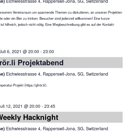
se)
Eichwiesstrasse 4, Rapperswil-Jona, SG, Switzerland
in unserem Vereinsraum um spannende Themen zu diskutieren, an unseren Projekten
te oder ein Bier zu trinken. Besucher sind jederzeit willkommen! Eine kurze
 hilfreich, jedoch nicht nötig. Eine Wegbeschreibung gibt es auf der Kontakt-
Juli 6, 2021 @ 20:00
-
23:00
rör.li Projektabend
se)
Eichwiesstrasse 4, Rapperswil-Jona, SG, Switzerland
atur-Projekt (https://gfrör.li/).
Juli 12, 2021 @ 20:00
-
23:45
Weekly Hacknight
se)
Eichwiesstrasse 4, Rapperswil-Jona, SG, Switzerland