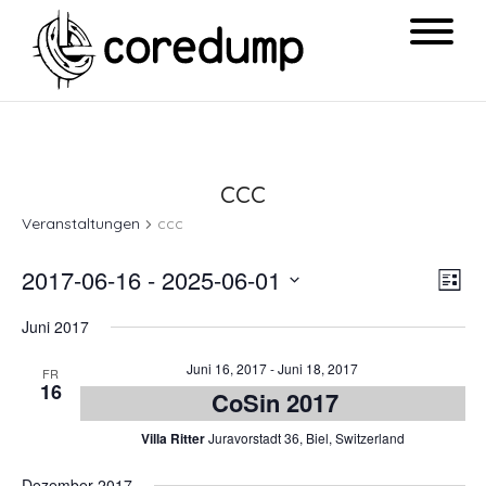
ccc
Veranstaltungen
ccc
Ansi
Ver
2017-06-16
 - 
2025-06-01
List
Navi
Ans
Datum
Juni 2017
Nav
wählen.
Juni 16, 2017
-
Juni 18, 2017
FR
16
CoSin 2017
Villa Ritter
Juravorstadt 36, Biel, Switzerland
Dezember 2017