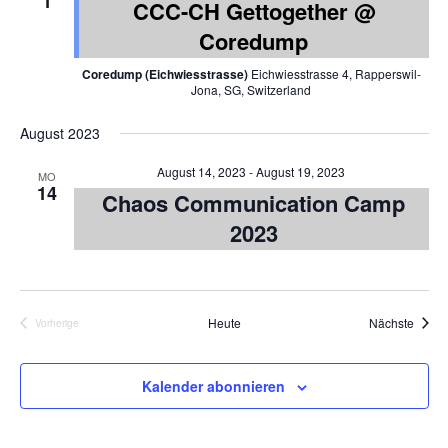
1
CCC-CH Gettogether @
Coredump
Coredump (Eichwiesstrasse)
Eichwiesstrasse 4, Rapperswil-
Jona, SG, Switzerland
August 2023
August 14, 2023
-
August 19, 2023
MO
14
Chaos Communication Camp
2023
Veran
Heute
Nächste
Vorherige
Veranstaltungen
Kalender abonnieren