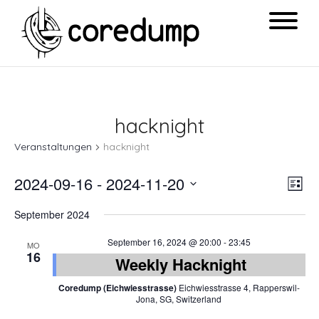
hacknight
Veranstaltungen
hacknight
Ansi
Ver
2024-09-16
 - 
2024-11-20
List
Navi
Ans
Datum
September 2024
Nav
wählen.
September 16, 2024 @ 20:00
-
23:45
MO
16
Weekly Hacknight
Coredump (Eichwiesstrasse)
Eichwiesstrasse 4, Rapperswil-
Jona, SG, Switzerland