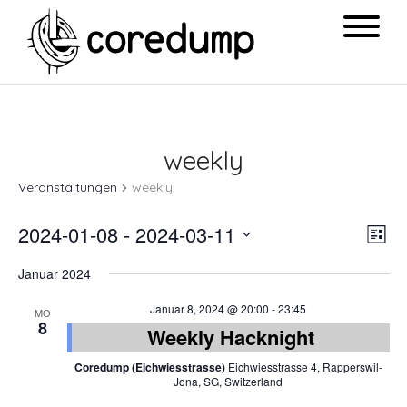
weekly
Veranstaltungen
weekly
Ansi
Ver
2024-01-08
 - 
2024-03-11
List
Navi
Ans
Datum
Januar 2024
Nav
wählen.
Januar 8, 2024 @ 20:00
-
23:45
MO
8
Weekly Hacknight
Coredump (Eichwiesstrasse)
Eichwiesstrasse 4, Rapperswil-
Jona, SG, Switzerland