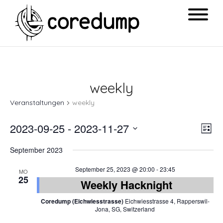
weekly
Veranstaltungen
weekly
Ansi
Ver
2023-09-25
 - 
2023-11-27
List
Navi
Ans
Datum
September 2023
Nav
wählen.
September 25, 2023 @ 20:00
-
23:45
MO
25
Weekly Hacknight
Coredump (Eichwiesstrasse)
Eichwiesstrasse 4, Rapperswil-
Jona, SG, Switzerland