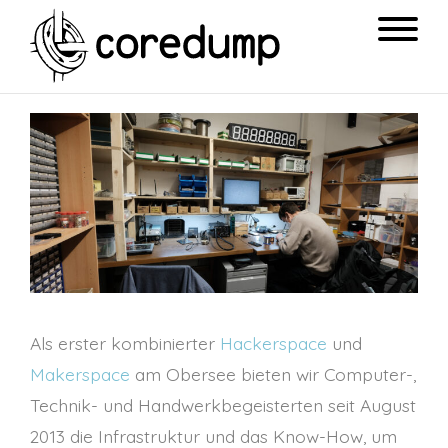
Als erster kombinierter
Hackerspace
und
Makerspace
am Obersee bieten wir Computer-,
Technik- und Handwerkbegeisterten seit August
2013 die Infrastruktur und das Know-How, um