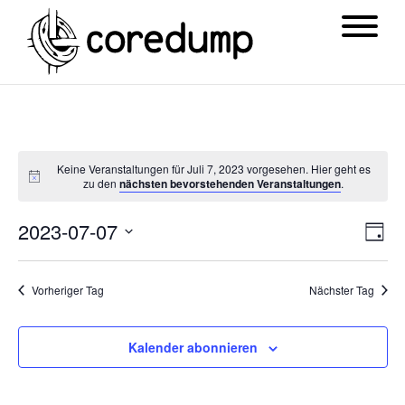
Keine Veranstaltungen für Juli 7, 2023 vorgesehen. Hier geht es
zu den
nächsten bevorstehenden Veranstaltungen
.
Ansi
Ver
2023-07-07
Tag
Navi
Ans
Datum
Nav
wählen.
Vorheriger Tag
Nächster Tag
Kalender abonnieren