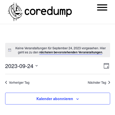
Keine Veranstaltungen für September 24, 2023 vorgesehen. Hier
geht es zu den
nächsten bevorstehenden Veranstaltungen
.
Ansi
Ver
2023-09-24
Tag
Navi
Ans
Datum
Nav
wählen.
Vorheriger Tag
Nächster Tag
Kalender abonnieren