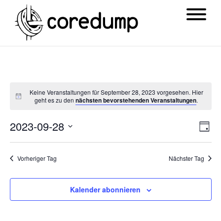
Keine Veranstaltungen für September 28, 2023 vorgesehen. Hier
geht es zu den
nächsten bevorstehenden Veranstaltungen
.
Ansi
Ver
2023-09-28
Tag
Navi
Ans
Datum
Nav
wählen.
Vorheriger Tag
Nächster Tag
Kalender abonnieren