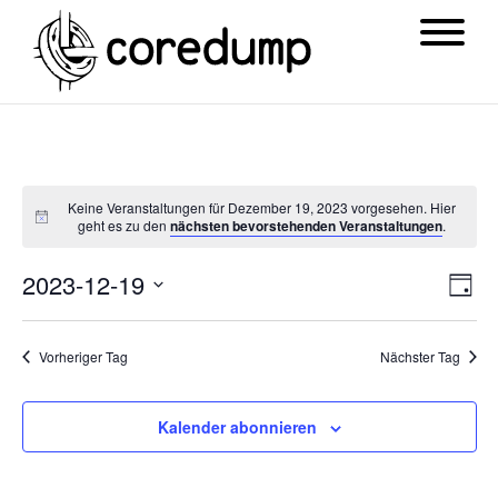
Keine Veranstaltungen für Dezember 19, 2023 vorgesehen. Hier
geht es zu den
nächsten bevorstehenden Veranstaltungen
.
Ansi
Ver
2023-12-19
Tag
Navi
Ans
Datum
Nav
wählen.
Vorheriger Tag
Nächster Tag
Kalender abonnieren