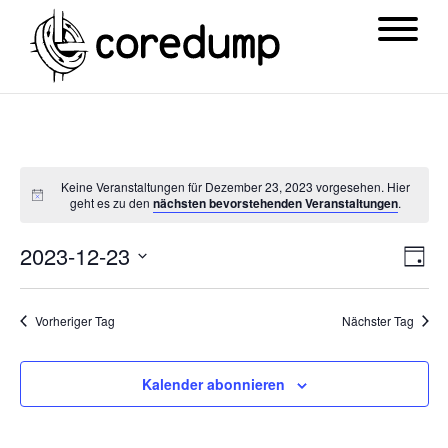
Keine Veranstaltungen für Dezember 23, 2023 vorgesehen. Hier
geht es zu den
nächsten bevorstehenden Veranstaltungen
.
Ansi
Ver
2023-12-23
Tag
Navi
Ans
Datum
Nav
wählen.
Vorheriger Tag
Nächster Tag
Kalender abonnieren