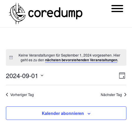
Keine Veranstaltungen für September 1, 2024 vorgesehen. Hier
geht es zu den
nächsten bevorstehenden Veranstaltungen
.
Ansi
Ver
2024-09-01
Tag
Navi
Ans
Datum
Nav
wählen.
Vorheriger Tag
Nächster Tag
Kalender abonnieren