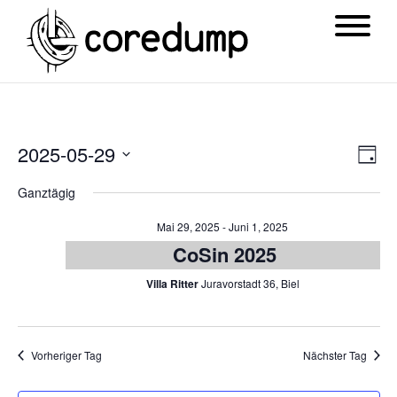
Ansi
Ver
2025-05-29
Tag
Navi
Ans
Datum
Ganztägig
Nav
wählen.
Mai 29, 2025
-
Juni 1, 2025
CoSin 2025
Villa Ritter
Juravorstadt 36, Biel
Vorheriger Tag
Nächster Tag