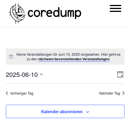
Keine Veranstaltungen für Juni 10, 2025 vorgesehen. Hier geht es
zu den
nächsten bevorstehenden Veranstaltungen
.
Ansi
Ver
2025-06-10
Tag
Navi
Ans
Datum
Nav
wählen.
Vorheriger Tag
Nächster Tag
Kalender abonnieren