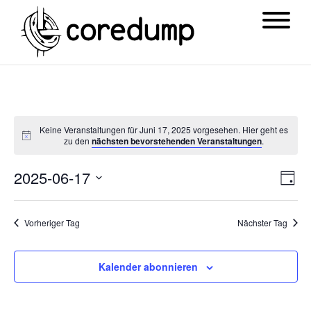
Keine Veranstaltungen für Juni 17, 2025 vorgesehen. Hier geht es
zu den
nächsten bevorstehenden Veranstaltungen
.
Ansi
Ver
2025-06-17
Tag
Navi
Ans
Datum
Nav
wählen.
Vorheriger Tag
Nächster Tag
Kalender abonnieren