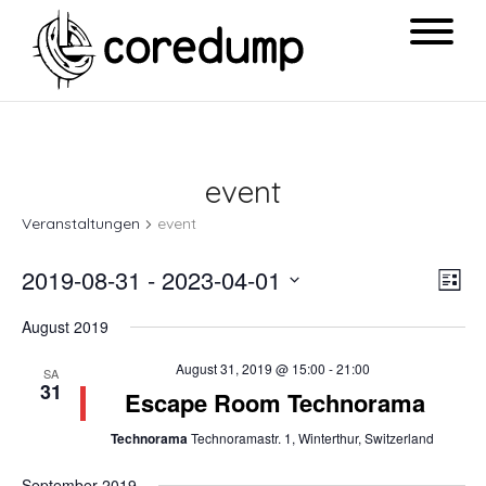
event
Veranstaltungen
event
Ansi
Ver
2019-08-31
 - 
2023-04-01
List
Navi
Ans
Datum
August 2019
Nav
wählen.
August 31, 2019 @ 15:00
-
21:00
SA
31
Escape Room Technorama
Technorama
Technoramastr. 1, Winterthur, Switzerland
September 2019