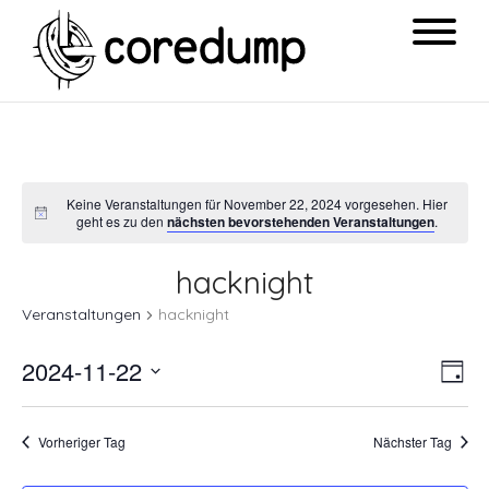
Keine Veranstaltungen für November 22, 2024 vorgesehen. Hier
geht es zu den
nächsten bevorstehenden Veranstaltungen
.
hacknight
Veranstaltungen
hacknight
Ansi
Ver
2024-11-22
Tag
Navi
Ans
Datum
Nav
wählen.
Vorheriger Tag
Nächster Tag