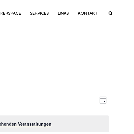
CKERSPACE
SERVICES
LINKS
KONTAKT
Ansic
Veran
Tag
Ansic
Navig
ehenden Veranstaltungen
.
Navig