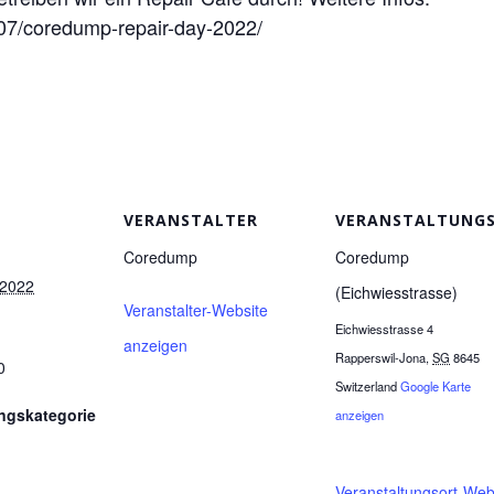
07/coredump-repair-day-2022/
VERANSTALTER
VERANSTALTUNG
Coredump
Coredump
 2022
(Eichwiesstrasse)
Veranstalter-Website
Eichwiesstrasse 4
anzeigen
Rapperswil-Jona
,
SG
8645
0
Switzerland
Google Karte
ngskategorie
anzeigen
Veranstaltungsort-Web