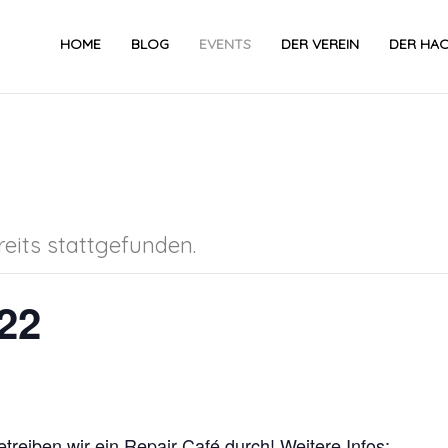
HOME
BLOG
EVENTS
DER VEREIN
DER HA
eits stattgefunden.
22
reiben wir ein Repair Café durch! Weitere Infos: