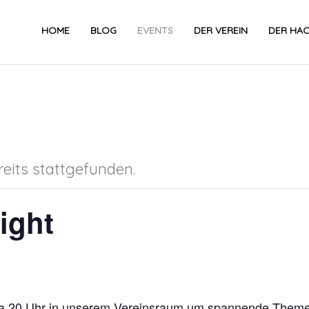
HOME
BLOG
EVENTS
DER VEREIN
DER HA
eits stattgefunden.
ight
twa 20 Uhr in unserem Vereinsraum um spannende Theme