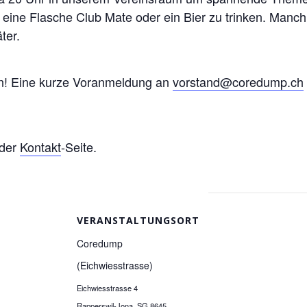
h eine Flasche Club Mate oder ein Bier zu trinken. Manc
ter.
en! Eine kurze Voranmeldung an
vorstand@coredump.ch
 der
Kontakt
-Seite.
VERANSTALTUNGSORT
Coredump
(Eichwiesstrasse)
Eichwiesstrasse 4
Rapperswil-Jona
,
SG
8645