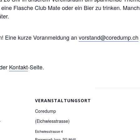
h eine Flasche Club Mate oder ein Bier zu trinken. Manc
ter.
en! Eine kurze Voranmeldung an
vorstand@coredump.ch
 der
Kontakt
-Seite.
VERANSTALTUNGSORT
Coredump
3
(Eichwiesstrasse)
Eichwiesstrasse 4
Rapperswil-Jona
,
SG
8645