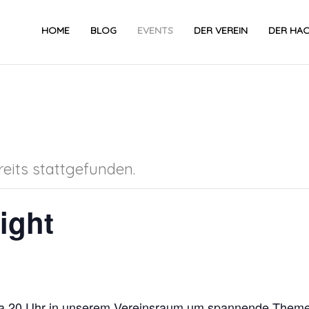
HOME
BLOG
EVENTS
DER VEREIN
DER HA
eits stattgefunden.
ight
twa 20 Uhr in unserem Vereinsraum um spannende Theme