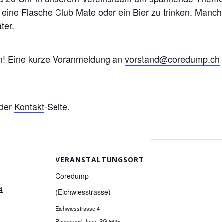
h eine Flasche Club Mate oder ein Bier zu trinken. Manc
ter.
en! Eine kurze Voranmeldung an
vorstand@coredump.ch
 der
Kontakt
-Seite.
VERANSTALTUNGSORT
Coredump
4
(Eichwiesstrasse)
Eichwiesstrasse 4
Rapperswil-Jona
,
SG
8645