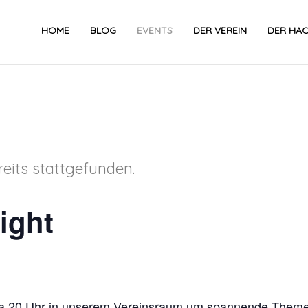
HOME
BLOG
EVENTS
DER VEREIN
DER HA
eits stattgefunden.
ight
twa 20 Uhr in unserem Vereinsraum um spannende Theme