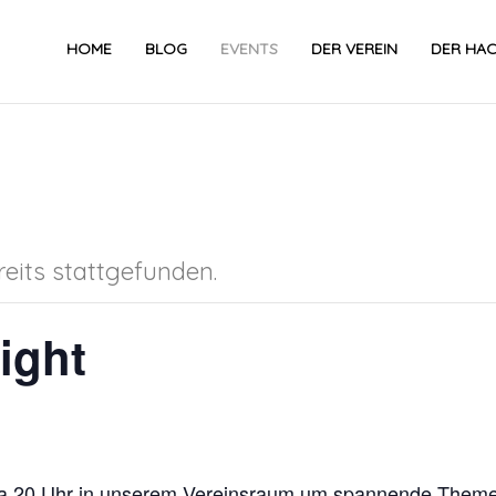
HOME
BLOG
EVENTS
DER VEREIN
DER HA
eits stattgefunden.
ight
twa 20 Uhr in unserem Vereinsraum um spannende Theme