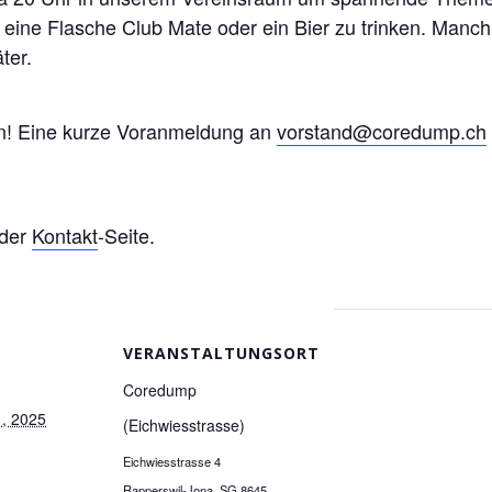
h eine Flasche Club Mate oder ein Bier zu trinken. Manc
ter.
en! Eine kurze Voranmeldung an
vorstand@coredump.ch
 der
Kontakt
-Seite.
VERANSTALTUNGSORT
Coredump
, 2025
(Eichwiesstrasse)
Eichwiesstrasse 4
Rapperswil-Jona
,
SG
8645