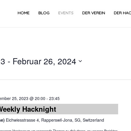
HOME
BLOG
EVENTS
DER VEREIN
DER HA
23
 - 
Februar 26, 2024
Datum
wählen.
ember 25, 2023 @ 20:00
-
23:45
Weekly Hacknight
se)
Eichwiesstrasse 4, Rapperswil-Jona, SG, Switzerland
in unserem Vereinsraum um spannende Themen zu diskutieren, an unseren Projekten