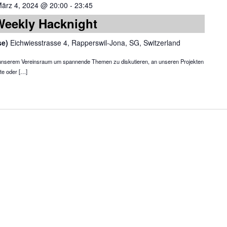
ärz 4, 2024 @ 20:00
-
23:45
Weekly Hacknight
se)
Eichwiesstrasse 4, Rapperswil-Jona, SG, Switzerland
in unserem Vereinsraum um spannende Themen zu diskutieren, an unseren Projekten
te oder […]