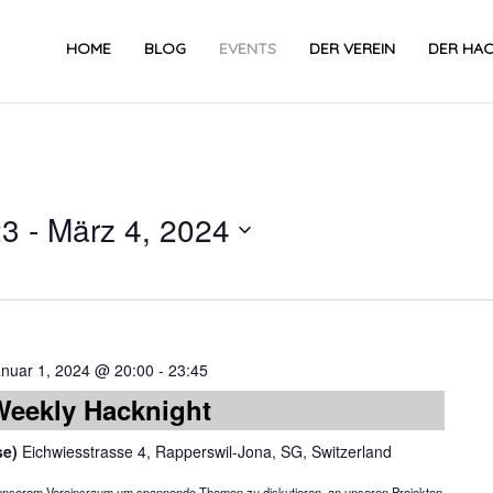
HOME
BLOG
EVENTS
DER VEREIN
DER HA
23
 - 
März 4, 2024
Datum
wählen.
anuar 1, 2024 @ 20:00
-
23:45
Weekly Hacknight
se)
Eichwiesstrasse 4, Rapperswil-Jona, SG, Switzerland
in unserem Vereinsraum um spannende Themen zu diskutieren, an unseren Projekten