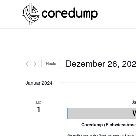
Dezember 26, 20
Heute
Januar 2024
J
MO
1
Coredump (Eichwiesstras
Wir treffen uns in der Regel ab etwa 20 Uhr 