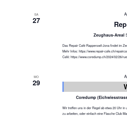
A
SA
27
Rep
Zeughaus-Areal
Das Repair Café Rapperswil-Jona findet im Ze
Mehr Infos: https://www.repair-cafe.ch/repairca
Café: https://www.coredump.ch/2024/02/26/ruec
A
MO
29
Coredump (Eichwiesstras
Wir treffen uns in der Regel ab etwa 20 Uhr 
zu arbeiten, oder einfach eine Flasche Club Ma