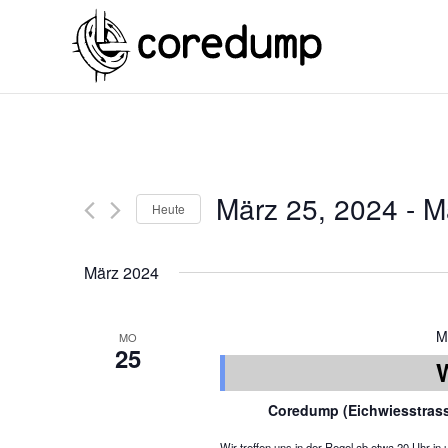
März 25, 2024
 - 
M
Heute
März 2024
M
MO
25
Coredump (Eichwiesstras
Wir treffen uns in der Regel ab etwa 20 Uhr 