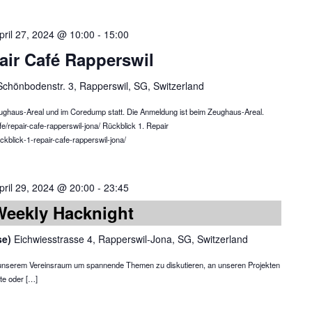
pril 27, 2024 @ 10:00
-
15:00
air Café Rapperswil
Schönbodenstr. 3, Rapperswil, SG, Switzerland
ughaus-Areal und im Coredump statt. Die Anmeldung ist beim Zeughaus-Areal.
fe/repair-cafe-rapperswil-jona/ Rückblick 1. Repair
kblick-1-repair-cafe-rapperswil-jona/
pril 29, 2024 @ 20:00
-
23:45
Weekly Hacknight
se)
Eichwiesstrasse 4, Rapperswil-Jona, SG, Switzerland
in unserem Vereinsraum um spannende Themen zu diskutieren, an unseren Projekten
te oder […]