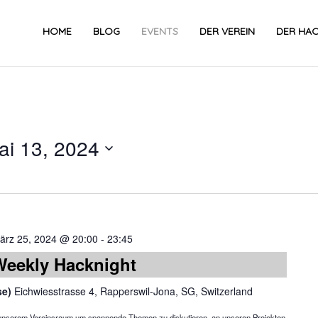
HOME
BLOG
EVENTS
DER VEREIN
DER HA
ai 13, 2024
Datum
wählen.
ärz 25, 2024 @ 20:00
-
23:45
Weekly Hacknight
se)
Eichwiesstrasse 4, Rapperswil-Jona, SG, Switzerland
in unserem Vereinsraum um spannende Themen zu diskutieren, an unseren Projekten