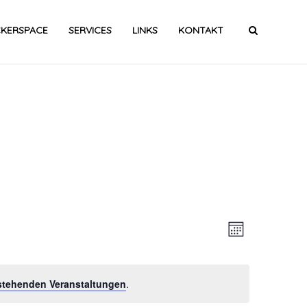
CKERSPACE
SERVICES
LINKS
KONTAKT
Ansic
Veran
Monat
Ansic
Navig
stehenden Veranstaltungen
.
Navig