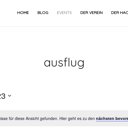
HOME
BLOG
EVENTS
DER VEREIN
DER HA
ausflug
23
Datum
wählen.
sse für diese Ansicht gefunden. Hier geht es zu den
nächsten bevor