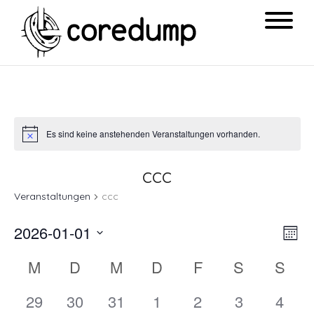
Es sind keine anstehenden Veranstaltungen vorhanden.
ccc
Veranstaltungen
ccc
Ansi
Ver
2026-01-01
Mon
Navi
Ans
Datum
Kalender
M
D
M
D
F
S
S
Nav
wählen.
von
0
0
0
0
0
0
0
29
30
31
1
2
3
4
Veranstaltungen