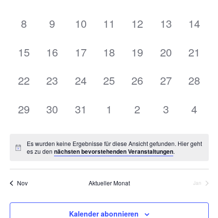
Veranstaltungen,
Veranstaltungen,
Veranstaltungen,
Veranstaltungen,
Veranstaltungen,
Veranstaltu
Veran
0
0
0
0
0
0
0
8
9
10
11
12
13
14
Veranstaltungen,
Veranstaltungen,
Veranstaltungen,
Veranstaltungen,
Veranstaltungen,
Veranstaltu
Verans
0
0
0
0
0
0
0
15
16
17
18
19
20
21
Veranstaltungen,
Veranstaltungen,
Veranstaltungen,
Veranstaltungen,
Veranstaltungen,
Veranstaltu
Verans
0
0
0
0
0
0
0
22
23
24
25
26
27
28
Veranstaltungen,
Veranstaltungen,
Veranstaltungen,
Veranstaltungen,
Veranstaltungen,
Veranstaltu
Verans
0
0
0
0
0
0
0
29
30
31
1
2
3
4
Veranstaltungen,
Veranstaltungen,
Veranstaltungen,
Veranstaltungen,
Veranstaltungen,
Veranstaltu
Veran
Es wurden keine Ergebnisse für diese Ansicht gefunden. Hier geht
es zu den
nächsten bevorstehenden Veranstaltungen
.
Nov
Aktueller Monat
Jan
Kalender abonnieren