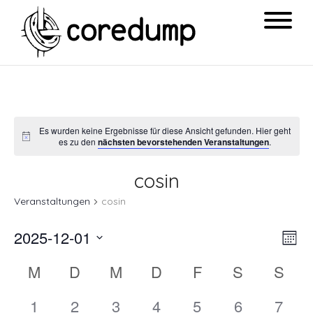
Es wurden keine Ergebnisse für diese Ansicht gefunden. Hier geht
es zu den
nächsten bevorstehenden Veranstaltungen
.
cosin
Veranstaltungen
cosin
Ansi
Ver
2025-12-01
Mon
Navi
Ans
Datum
Kalender
M
D
M
D
F
S
S
Nav
wählen.
von
0
0
0
0
0
0
0
1
2
3
4
5
6
7
Veranstaltungen