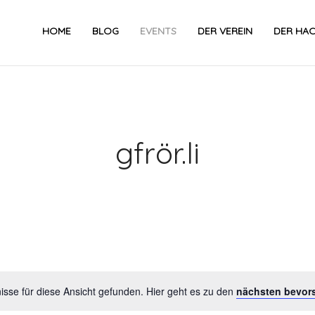
HOME
BLOG
EVENTS
DER VEREIN
DER HA
gfrör.li
Datum
wählen.
sse für diese Ansicht gefunden. Hier geht es zu den
nächsten bevor