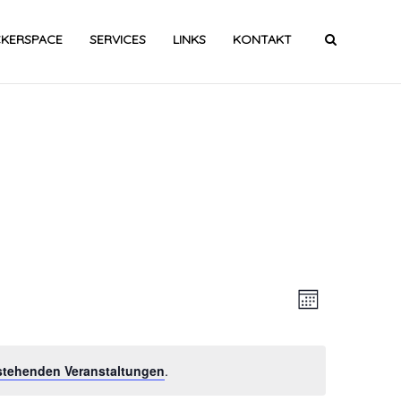
CKERSPACE
SERVICES
LINKS
KONTAKT
Ansic
Veran
Monat
Ansic
Navig
stehenden Veranstaltungen
.
Navig