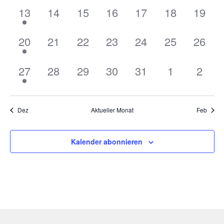
1
0
0
0
0
0
0
13
14
15
16
17
18
19
Veranstaltung,
Veranstaltungen,
Veranstaltungen,
Veranstaltungen,
Veranstaltungen,
Veranstaltu
Verans
1
0
0
0
0
0
0
20
21
22
23
24
25
26
Veranstaltung,
Veranstaltungen,
Veranstaltungen,
Veranstaltungen,
Veranstaltungen,
Veranstaltu
Verans
1
0
0
0
0
0
0
27
28
29
30
31
1
2
Veranstaltung,
Veranstaltungen,
Veranstaltungen,
Veranstaltungen,
Veranstaltungen,
Veranstaltu
Veran
Dez
Aktueller Monat
Feb
Kalender abonnieren