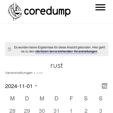
Es wurden keine Ergebnisse für diese Ansicht gefunden. Hier geht
es zu den
nächsten bevorstehenden Veranstaltungen
.
rust
Veranstaltungen
rust
Ansi
Ver
2024-11-01
Mon
Navi
Ans
Datum
Kalender
M
D
M
D
F
S
S
Nav
wählen.
von
0
0
0
0
0
0
0
28
29
30
31
1
2
3
Veranstaltungen