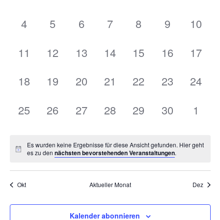
Veranstaltungen,
Veranstaltungen,
Veranstaltungen,
Veranstaltungen,
Veranstaltungen,
Veranstaltu
Veran
0
0
0
0
0
0
0
4
5
6
7
8
9
10
Veranstaltungen,
Veranstaltungen,
Veranstaltungen,
Veranstaltungen,
Veranstaltungen,
Veranstaltu
Verans
0
0
0
0
0
0
0
11
12
13
14
15
16
17
Veranstaltungen,
Veranstaltungen,
Veranstaltungen,
Veranstaltungen,
Veranstaltungen,
Veranstaltu
Verans
0
0
0
0
0
0
0
18
19
20
21
22
23
24
Veranstaltungen,
Veranstaltungen,
Veranstaltungen,
Veranstaltungen,
Veranstaltungen,
Veranstaltu
Verans
0
0
0
0
0
0
0
25
26
27
28
29
30
1
Veranstaltungen,
Veranstaltungen,
Veranstaltungen,
Veranstaltungen,
Veranstaltungen,
Veranstaltu
Veran
Es wurden keine Ergebnisse für diese Ansicht gefunden. Hier geht
es zu den
nächsten bevorstehenden Veranstaltungen
.
Okt
Aktueller Monat
Dez
Kalender abonnieren