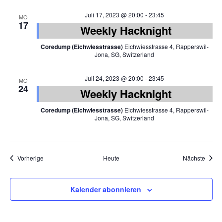
Juli 17, 2023 @ 20:00
-
23:45
MO
17
Weekly Hacknight
Coredump (Eichwiesstrasse)
Eichwiesstrasse 4, Rapperswil-
Jona, SG, Switzerland
Juli 24, 2023 @ 20:00
-
23:45
MO
24
Weekly Hacknight
Coredump (Eichwiesstrasse)
Eichwiesstrasse 4, Rapperswil-
Jona, SG, Switzerland
Veranstaltungen
Veran
Vorherige
Heute
Nächste
Kalender abonnieren