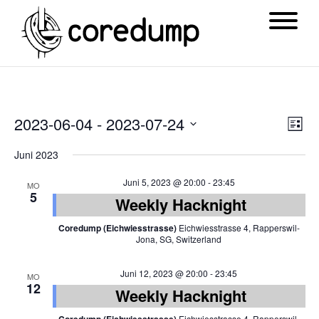
Ansi
Ver
2023-06-04
 - 
2023-07-24
List
Navi
Ans
Datum
Juni 2023
Nav
wählen.
Juni 5, 2023 @ 20:00
-
23:45
MO
5
Weekly Hacknight
Coredump (Eichwiesstrasse)
Eichwiesstrasse 4, Rapperswil-
Jona, SG, Switzerland
Juni 12, 2023 @ 20:00
-
23:45
MO
12
Weekly Hacknight
Eichwiesstrasse 4, Rapperswil-