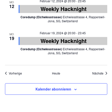
Februar 12, 2024 @ 20:00
-
23:45
MO
12
Weekly Hacknight
Coredump (Eichwiesstrasse)
Eichwiesstrasse 4, Rapperswil-
Jona, SG, Switzerland
Februar 19, 2024 @ 20:00
-
23:45
MO
19
Weekly Hacknight
Coredump (Eichwiesstrasse)
Eichwiesstrasse 4, Rapperswil-
Jona, SG, Switzerland
Veranstaltungen
Veran
Vorherige
Heute
Nächste
Kalender abonnieren