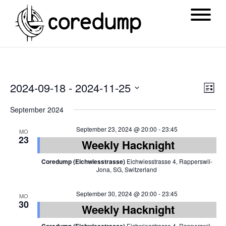
Ansi
Ver
2024-09-18
 - 
2024-11-25
List
Navi
Ans
Datum
September 2024
Nav
wählen.
September 23, 2024 @ 20:00
-
23:45
MO
23
Weekly Hacknight
Coredump (Eichwiesstrasse)
Eichwiesstrasse 4, Rapperswil-
Jona, SG, Switzerland
September 30, 2024 @ 20:00
-
23:45
MO
30
Weekly Hacknight
Eichwiesstrasse 4, Rapperswil-