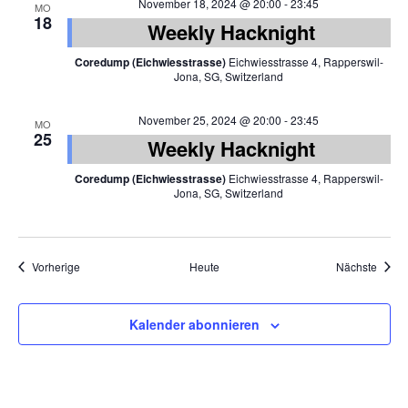
November 18, 2024 @ 20:00
-
23:45
MO
18
Weekly Hacknight
Coredump (Eichwiesstrasse)
Eichwiesstrasse 4, Rapperswil-
Jona, SG, Switzerland
November 25, 2024 @ 20:00
-
23:45
MO
25
Weekly Hacknight
Coredump (Eichwiesstrasse)
Eichwiesstrasse 4, Rapperswil-
Jona, SG, Switzerland
Veranstaltungen
Veran
Vorherige
Heute
Nächste
Kalender abonnieren