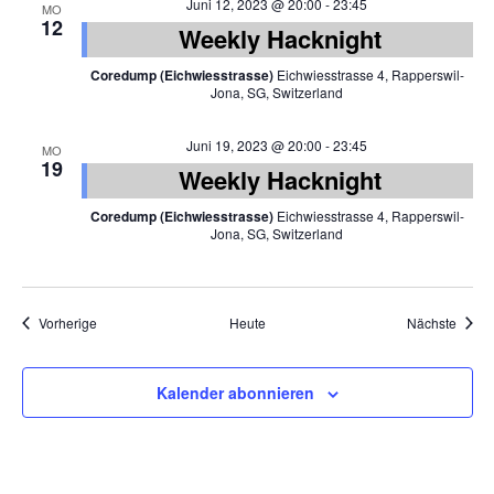
Juni 12, 2023 @ 20:00
-
23:45
MO
12
Weekly Hacknight
Coredump (Eichwiesstrasse)
Eichwiesstrasse 4, Rapperswil-
Jona, SG, Switzerland
Juni 19, 2023 @ 20:00
-
23:45
MO
19
Weekly Hacknight
Coredump (Eichwiesstrasse)
Eichwiesstrasse 4, Rapperswil-
Jona, SG, Switzerland
Veranstaltungen
Veran
Vorherige
Heute
Nächste
Kalender abonnieren