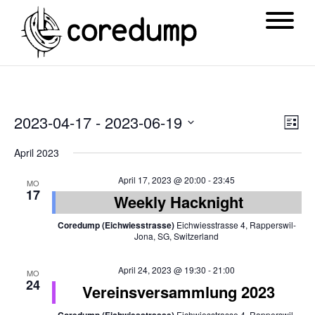
Ansi
Ver
2023-04-17
 - 
2023-06-19
List
Navi
Ans
Datum
April 2023
Nav
wählen.
April 17, 2023 @ 20:00
-
23:45
MO
17
Weekly Hacknight
Coredump (Eichwiesstrasse)
Eichwiesstrasse 4, Rapperswil-
Jona, SG, Switzerland
April 24, 2023 @ 19:30
-
21:00
MO
24
Vereinsversammlung 2023
Eichwiesstrasse 4, Rapperswil-