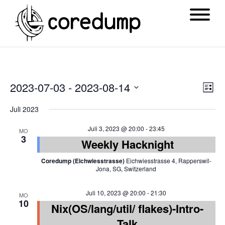
Ansi
Ver
2023-07-03
 - 
2023-08-14
List
Navi
Ans
Datum
Juli 2023
Nav
wählen.
Juli 3, 2023 @ 20:00
-
23:45
MO
3
Weekly Hacknight
Coredump (Eichwiesstrasse)
Eichwiesstrasse 4, Rapperswil-
Jona, SG, Switzerland
Juli 10, 2023 @ 20:00
-
21:30
MO
10
Nix(OS/lang/util/ flakes)-Intro-
Talk