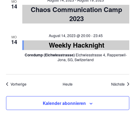
MO
14
Chaos Communication Camp
2023
August 14, 2023 @ 20:00
-
23:45
MO
14
Weekly Hacknight
Coredump (Eichwiesstrasse)
Eichwiesstrasse 4, Rapperswil-
Jona, SG, Switzerland
Veranstaltungen
Veran
Vorherige
Heute
Nächste
Kalender abonnieren