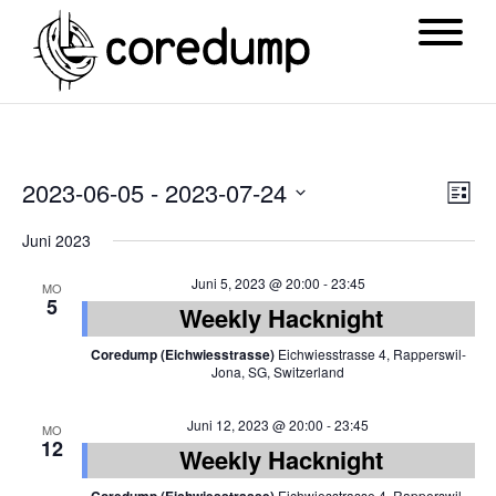
Ansi
Ver
2023-06-05
 - 
2023-07-24
List
Navi
Ans
Datum
Juni 2023
Nav
wählen.
Juni 5, 2023 @ 20:00
-
23:45
MO
5
Weekly Hacknight
Coredump (Eichwiesstrasse)
Eichwiesstrasse 4, Rapperswil-
Jona, SG, Switzerland
Juni 12, 2023 @ 20:00
-
23:45
MO
12
Weekly Hacknight
Eichwiesstrasse 4, Rapperswil-