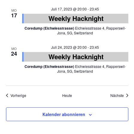
Juli 17, 2023 @ 20:00
-
23:45
MO
17
Weekly Hacknight
Coredump (Eichwiesstrasse)
Eichwiesstrasse 4, Rapperswil-
Jona, SG, Switzerland
Juli 24, 2023 @ 20:00
-
23:45
MO
24
Weekly Hacknight
Coredump (Eichwiesstrasse)
Eichwiesstrasse 4, Rapperswil-
Jona, SG, Switzerland
Veranstaltungen
Veran
Vorherige
Heute
Nächste
Kalender abonnieren