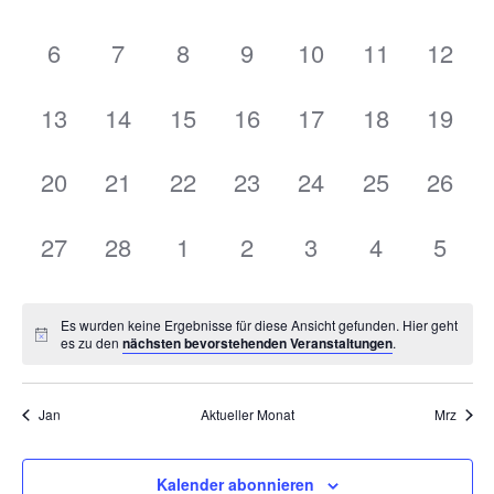
Veranstaltungen,
Veranstaltungen,
Veranstaltungen,
Veranstaltungen,
Veranstaltungen,
Veranstaltu
Veran
0
0
0
0
0
0
0
6
7
8
9
10
11
12
Veranstaltungen,
Veranstaltungen,
Veranstaltungen,
Veranstaltungen,
Veranstaltungen,
Veranstaltu
Verans
0
0
0
0
0
0
0
13
14
15
16
17
18
19
Veranstaltungen,
Veranstaltungen,
Veranstaltungen,
Veranstaltungen,
Veranstaltungen,
Veranstaltu
Verans
0
0
0
0
0
0
0
20
21
22
23
24
25
26
Veranstaltungen,
Veranstaltungen,
Veranstaltungen,
Veranstaltungen,
Veranstaltungen,
Veranstaltu
Verans
0
0
0
0
0
0
0
27
28
1
2
3
4
5
Veranstaltungen,
Veranstaltungen,
Veranstaltungen,
Veranstaltungen,
Veranstaltungen,
Veranstaltu
Veran
Es wurden keine Ergebnisse für diese Ansicht gefunden. Hier geht
es zu den
nächsten bevorstehenden Veranstaltungen
.
Jan
Aktueller Monat
Mrz
Kalender abonnieren