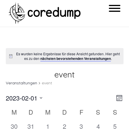
Es wurden keine Ergebnisse für diese Ansicht gefunden. Hier geht
es zu den
nächsten bevorstehenden Veranstaltungen
.
event
Veranstaltungen
event
Ansi
Ver
2023-02-01
Mon
Navi
Ans
Datum
Kalender
M
D
M
D
F
S
S
Nav
wählen.
von
0
0
0
0
0
0
0
30
31
1
2
3
4
5
Veranstaltungen