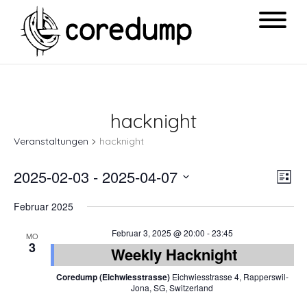
hacknight
Veranstaltungen
hacknight
Ansi
Ver
2025-02-03
 - 
2025-04-07
List
Navi
Ans
Datum
Februar 2025
Nav
wählen.
Februar 3, 2025 @ 20:00
-
23:45
MO
3
Weekly Hacknight
Coredump (Eichwiesstrasse)
Eichwiesstrasse 4, Rapperswil-
Jona, SG, Switzerland