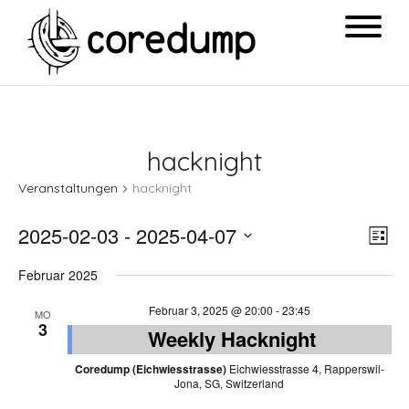
hacknight
Veranstaltungen
hacknight
Ansi
Ver
2025-02-03
 - 
2025-04-07
List
Navi
Ans
Datum
Februar 2025
Nav
wählen.
Februar 3, 2025 @ 20:00
-
23:45
MO
3
Weekly Hacknight
Coredump (Eichwiesstrasse)
Eichwiesstrasse 4, Rapperswil-
Jona, SG, Switzerland